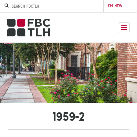
I’M NEW
1959-2