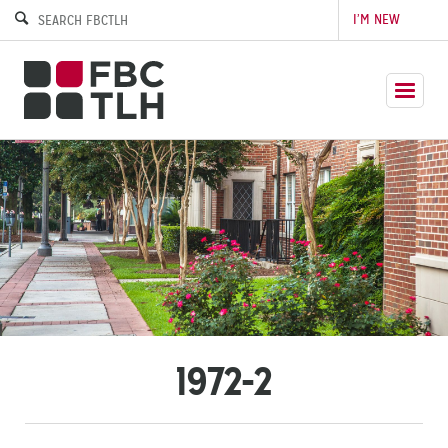
I’M NEW
1972-2